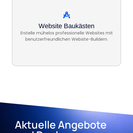
: Drag & Drop-
Einfache Bedienung
Editoren
: Optimal auf allen
Responsive Design
Website Baukästen
Geräten
Erstelle mühelos professionelle Websites mit
: Für jeden Stil
Vorgefertigte Templates
benutzerfreundlichen Website-Buildern.
: Online-Shop
E-Commerce-Funktionen
leicht gemacht
Aktuelle Angebote