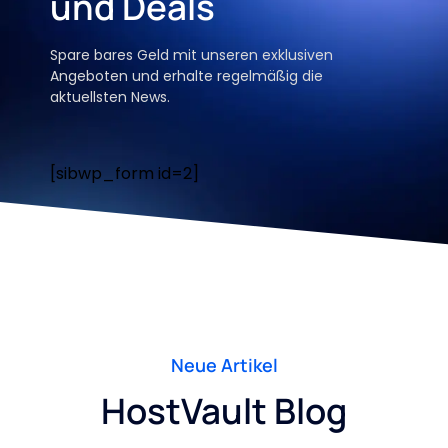
und Deals
Spare bares Geld mit unseren exklusiven
Angeboten und erhalte regelmäßig die
aktuellsten News.
[sibwp_form id=2]
Neue Artikel
HostVault Blog